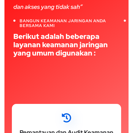
dan akses yang tidak sah”
BANGUN KEAMANAN JARINGAN ANDA
BERSAMA KAMI
Berikut adalah beberapa
layanan keamanan jaringan
yang umum digunakan :
Pemantauan dan Audit Keamanan